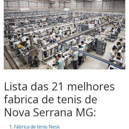
No
Atacado
Direto
Dos
Fornecedores
Lista das 21 melhores
De
fabrica de tenis de
Calçados
Nova Serrana MG:
Para
Fábrica de tenis Nesk