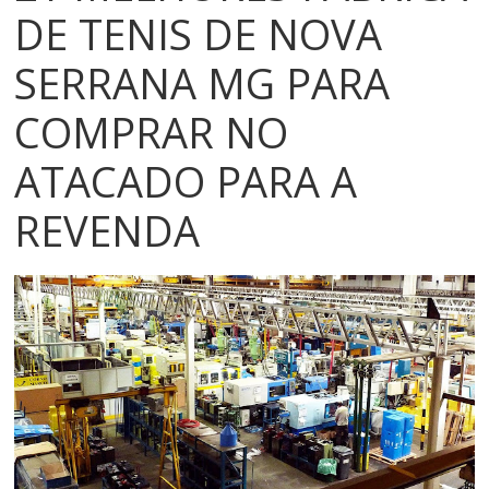
Serrana,
DE TENIS DE NOVA
Franca,
SERRANA MG PARA
COMPRAR NO
Birigui
ATACADO PARA A
e
REVENDA
Jaú
Melhores
fornecedores,
lojas
e
fábricas
de
calçados