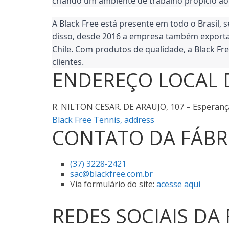
criando um ambiente de trabalho propício ao
Nacionanis
A Black Free está presente em todo o Brasil, 
e
disso, desde 2016 a empresa também exporta 
Chile. Com produtos de qualidade, a Black Fre
Importados
clientes.
ENDEREÇO LOCAL 
–
R. NILTON CESAR. DE ARAUJO, 107 – Esperanç
De
Black Free Tennis, address
CONTATO DA FÁBR
Nova
(37) 3228-2421
sac@blackfree.com.br
Serrana,
Via formulário do site:
acesse aqui
Franca,
REDES SOCIAIS DA