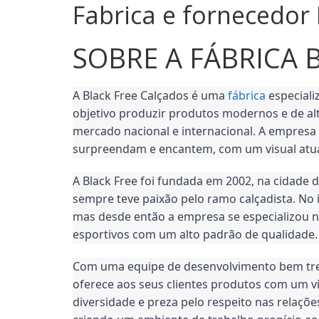
Fabrica e fornecedor 
Direto
SOBRE A FÁBRICA 
Dos
Fornecedores
A Black Free Calçados é uma 
fábrica
 especial
objetivo produzir produtos modernos e de alt
De
mercado nacional e internacional. A empresa 
surpreendam e encantem, com um visual atua
Calçados
A Black Free foi fundada em 2002, na cidade 
sempre teve paixão pelo ramo calçadista. No in
Para
mas desde então a empresa se especializou n
esportivos com um alto padrão de qualidade.
a
Com uma equipe de desenvolvimento bem trei
oferece aos seus clientes produtos com um vi
Revenda
diversidade e preza pelo respeito nas relaçõe