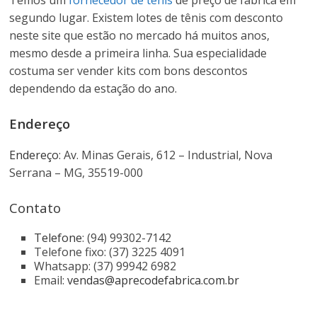
Temos um
fornecedor de tenis
de preço de fábrica em
No
segundo lugar. Existem lotes de tênis com desconto
neste site que estão no mercado há muitos anos,
mesmo desde a primeira linha. Sua especialidade
Atacado
costuma ser vender kits com bons descontos
dependendo da estação do ano.
Direto
Endereço
Dos
Endereço
:
Av. Minas Gerais, 612 – Industrial, Nova
Fornecedores
Serrana – MG, 35519-000
Contato
De
Telefone
:
(94) 99302-7142
Calçados
Telefone fixo: (37) 3225 4091
Whatsapp: (37) 99942 6982
Email:
vendas@aprecodefabrica.com.br
Para