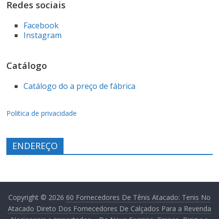
Redes sociais
a
Facebook
Revenda
Instagram
Nacionanis
Catálogo
Catálogo do a preço de fábrica
e
Importados
Politica de privacidade
–
ENDEREÇO
De
Nova
Copyright © 2026
60 Fornecedores De Tênis Atacado: Tenis No
Atacado Direto Dos Fornecedores De Calçados Para a Revenda