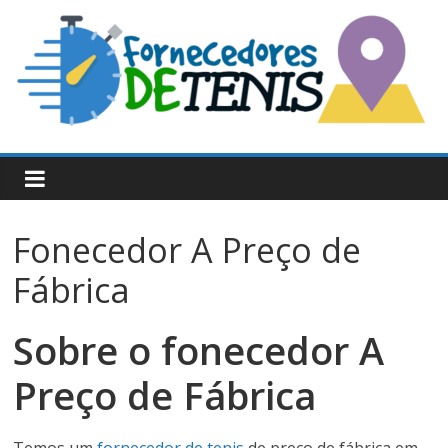
Skip
to
content
60
Fornecedores
Fonecedor A Preço de
De
Fábrica
Tênis
Sobre o fonecedor A
Atacado:
Preço de Fábrica
Tenis